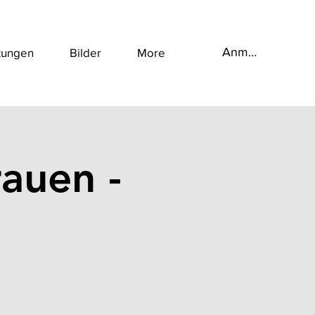
Anmelden
tungen
Bilder
More
auen -