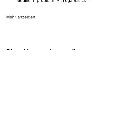
“Meditier’n probier’n” + „Yoga Basics“ -
Mehr anzeigen
Diese Veranstaltung teilen
Impressum
I
Datenschutz