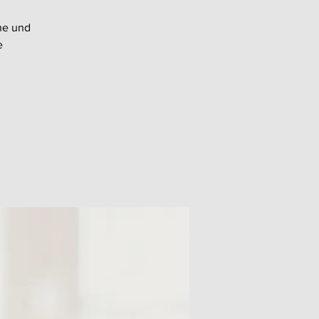
he und
e