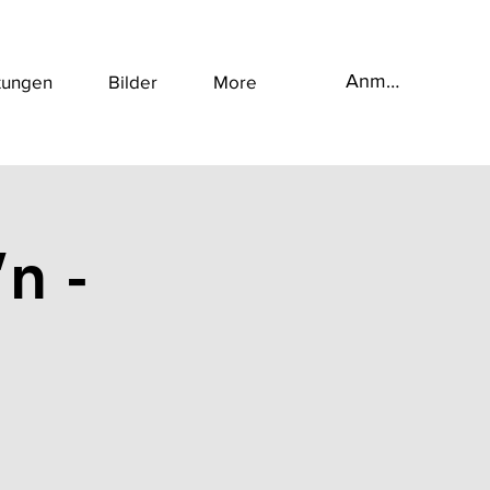
Anmelden
tungen
Bilder
More
n -