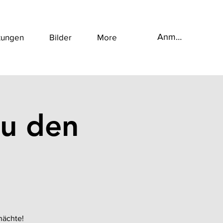
Anmelden
tungen
Bilder
More
u den
nächte!