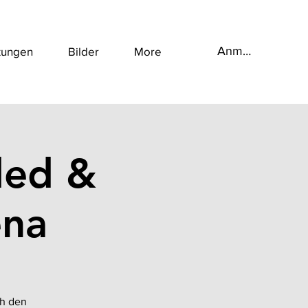
Anmelden
tungen
Bilder
More
ded &
ena
ch den