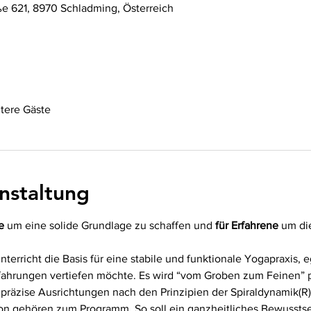
ße 621, 8970 Schladming, Österreich
tere Gäste
nstaltung
e
 um eine solide Grundlage zu schaffen und 
für Erfahrene
 um di
nterricht die Basis für eine stabile und funktionale Yogapraxis,
rfahrungen vertiefen möchte. Es wird “vom Groben zum Feinen” pr
präzise Ausrichtungen nach den Prinzipien der Spiraldynamik(R
 gehören zum Programm. So soll ein ganzheitliches Bewusstsein