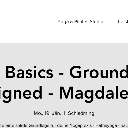
Yoga & Pilates Studio
Leis
 Basics - Groun
igned - Magdal
Mo., 19. Jän.
  |  
Schladming
fe eine solide Grundlage für deine Yogapraxis - Hathayoga - na