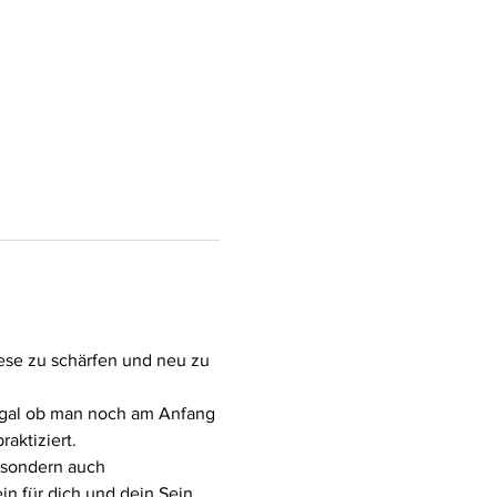
ese zu schärfen und neu zu 
 egal ob man noch am Anfang 
aktiziert.
)sondern auch 
 für dich und dein Sein 