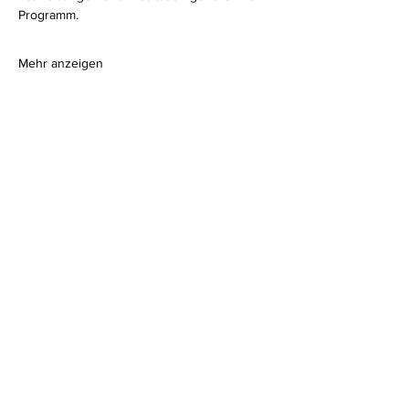
Programm.
Mehr anzeigen
Diese Veranstaltung teilen
Impressum
I
Datenschutz