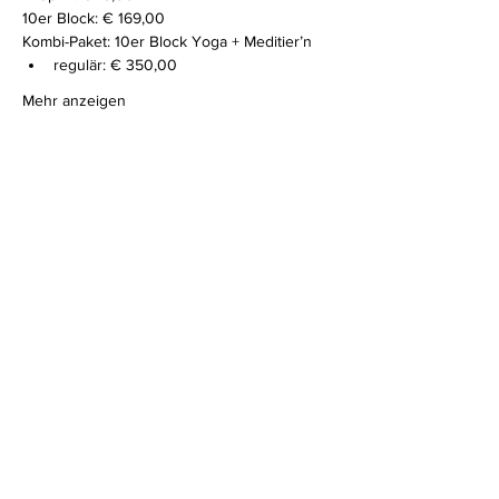
10er Block: € 169,00
Kombi-Paket: 10er Block Yoga + Meditier’n 
regulär: € 350,00
Mehr anzeigen
Diese Veranstaltung teilen
Impressum
I
Datenschutz