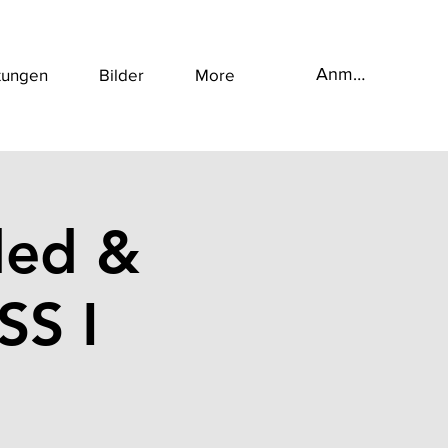
Anmelden
tungen
Bilder
More
ded &
SS I