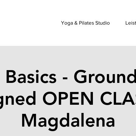
Yoga & Pilates Studio
Leis
 Basics - Groun
gned OPEN CLA
Magdalena