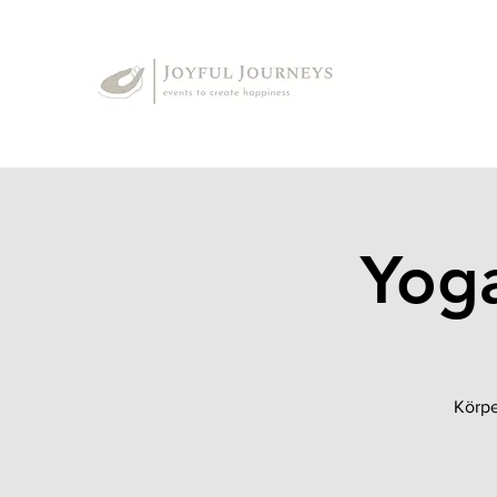
Yoga
Körpe