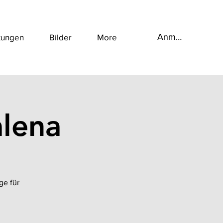
Anmelden
tungen
Bilder
More
alena
ge für