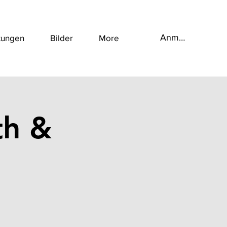
Anmelden
tungen
Bilder
More
th &